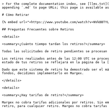
> For the complete documentation index, see [llms.txt](
appending `.md` to page URLs; this page is available as
# Cómo Retirar

{% embed url="<https://www.youtube.com/watch?v=NVkBBTYL
## Preguntas Frecuentes sobre Retiros

<details>

<summary>¿Cuánto tiempo tardan los retiros?</summary>

Todas las solicitudes de retiro pendientes se procesan 
Los retiros realizados antes de las 12:00 UTC se proces
estado de tus retiros se reflejará en la página de la [
Dado que este sistema de retiro ha demostrado ser el má
fondos, decidimos implementarlo en Margex.

</details>

<details>

<summary>¿Hay tarifas de retiro?</summary>

Margex no cobra tarifas adicionales por retiros. Sin em
retiro, para cualquier retiro. Margex no cobra tarifas 