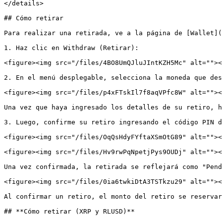
</details>

## Cómo retirar

Para realizar una retirada, ve a la página de [Wallet](
1. Haz clic en Withdraw (Retirar):

<figure><img src="/files/4BO8UmQJluJIntKZH5Mc" alt=""><
2. En el menú desplegable, selecciona la moneda que des
<figure><img src="/files/p4xFTskIl7f8aqVPfc8W" alt=""><
Una vez que haya ingresado los detalles de su retiro, h
3. Luego, confirme su retiro ingresando el código PIN d
<figure><img src="/files/OqQsHdyFYftaXSmOtG89" alt=""><
<figure><img src="/files/Hv9rwPqNpetjPys9OUDj" alt=""><
Una vez confirmada, la retirada se reflejará como "Pend
<figure><img src="/files/0ia6twkiDtA3TSTkzu29" alt=""><
Al confirmar un retiro, el monto del retiro se reservar
## **Cómo retirar (XRP y RLUSD)**
