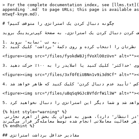
> For the complete documentation index, see [llms.txt](
appending `.md` to page URLs; this page is available as
mtwqf-knym.md).

# چگونه دنبال کردن یک استراتژی را متوقف کنیم؟

برای متوقف کردن دنبال کردن یک استراتژی، به صفحهٔ کپی‌تریدینگ بروید.

1. به تب 'نمایه' بروید.

2. استراتژی مورد نظرتان را انتخاب کرده و روی دکمهٔ 'برداشت' کلیک کنید:

<figure><img src="/files/fyokdW8JjfVoXlO0zUvn" alt=""><
3. در تب باز شده، می‌توانید دستی مقدار کل موجودی کنونی که به یک استراتژی اختصاص داده شده را وارد کنید، روی 'حداکثر' کلیک کنید یا اسلایدر را به ۱۰۰٪ حرکت دهید:

<figure><img src="/files/3xf0fEiUBNn1v9i3d9Cf" alt=""><
4. بر روی چک‌باکس 'تأیید عدم دنبال کردن' کلیک کنید که ظاهر خواهد شد:

<figure><img src="/files/uBqSq9GJcBVfdrfWil3W" alt=""><
5. موجودی شما در زمان نزدیک‌ترین تغییرات استراتژی به کیف پول تضمین مارجکس شما منتقل خواهد شد و شما دیگر این استراتژی را دنبال نخواهید کرد.

{% hint style="warning" %}

لطفاً به یاد داشته باشید که در حالی که موجودی‌های شما در حال پردازش هستند (به عبارت دیگر، تراکنش برداشت شما وضعیت 'در انتظار' دارد)، هنوز به عنوان یک بخش از اهرم تجارتی 
معامله‌گر در نظر گرفته می‌شوند و تا زمانی که از استراتژی پردازش و برداشته نشوند، تحت تأثیر هر فعالیت معاملاتی انجام شده توسط معامله‌گر قرار می‌گیرند.

{% endhint %}

## مقادیر حداقل برداشت استراتژی
