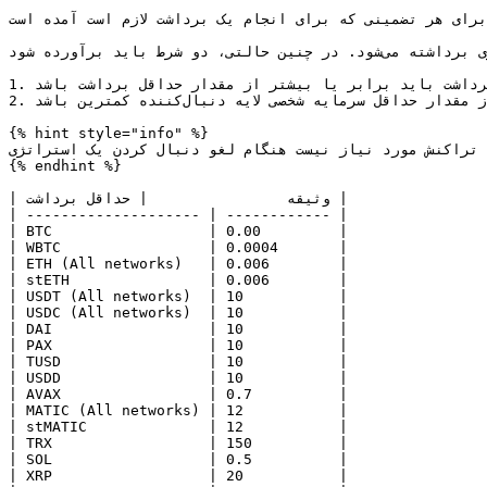
رای هر تضمینی که برای انجام یک برداشت لازم است آمده است.
این مقادیر فقط زمانی اعمال می‌شوند که قسمتی از سرمایه از استراتژی برداشته می‌شود. در چنین حالتی، دو شرط باید برآورده شود:

1. مقدار برداشت باید برابر یا بیشتر از مقدار حداقل برداشت باشد.

2. مقدار موجودی باقی‌مانده در استراتژی (به عبارت دیگر، سرمایه شخصی) باید برابر یا بیشتر از مقدار حداقل سرمایه شخصی لایه دنبال‌کننده کمترین باشد.

{% hint style="info" %}

 تراکنش مورد نیاز نیست هنگام لغو دنبال کردن یک استراتژی.
{% endhint %}

| وثیقه                | حداقل برداشت |

| -------------------- | ------------ |

| BTC                  | 0.00         |

| WBTC                 | 0.0004       |

| ETH (All networks)   | 0.006        |

| stETH                | 0.006        |

| USDT (All networks)  | 10           |

| USDC (All networks)  | 10           |

| DAI                  | 10           |

| PAX                  | 10           |

| TUSD                 | 10           |

| USDD                 | 10           |

| AVAX                 | 0.7          |

| MATIC (All networks) | 12           |

| stMATIC              | 12           |

| TRX                  | 150          |

| SOL                  | 0.5          |

| XRP                  | 20           |
