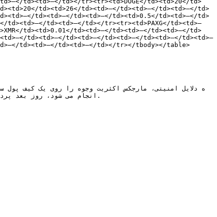
<td>—</td><td>—</td></tr><tr><td>DOGE</td><td>20</td>
d><td>20</td><td>26</td><td>—</td><td>—</td><td>—</td>
d><td>—</td><td>—</td><td>—</td><td>0.5</td><td>—</td>
—</td><td>—</td><td>—</td></tr><tr><td>PAXG</td><td>—
d>XMR</td><td>0.01</td><td>—</td><td>—</td><td>—</td>
<td>—</td><td>—</td><td>—</td><td>—</td><td>—</td><td>—
d>—</td><td>—</td><td>—</td></tr></tbody></table>
