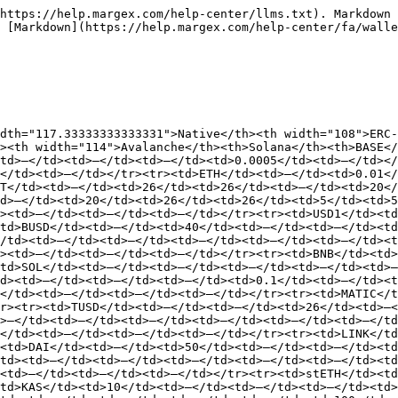
https://help.margex.com/help-center/llms.txt). Markdown 
 [Markdown](https://help.margex.com/help-center/fa/walle
dth="117.33333333333331">Native</th><th width="108">ERC-
><th width="114">Avalanche</th><th>Solana</th><th>BASE</
td>—</td><td>—</td><td>—</td><td>0.0005</td><td>—</td></
</td><td>—</td></tr><tr><td>ETH</td><td>—</td><td>0.01</
T</td><td>—</td><td>26</td><td>26</td><td>—</td><td>20</
d>—</td><td>20</td><td>26</td><td>26</td><td>5</td><td>
><td>—</td><td>—</td><td>—</td></tr><tr><td>USD1</td><td
td>BUSD</td><td>—</td><td>40</td><td>—</td><td>—</td><td
/td><td>—</td><td>—</td><td>—</td><td>—</td><td>—</td><t
><td>—</td><td>—</td><td>—</td></tr><tr><td>BNB</td><td>
td>SOL</td><td>—</td><td>—</td><td>—</td><td>—</td><td>
d><td>—</td><td>—</td><td>—</td><td>0.1</td><td>—</td><
</td><td>—</td><td>—</td><td>—</td></tr><tr><td>MATIC</t
r><tr><td>TUSD</td><td>—</td><td>—</td><td>26</td><td>—<
>—</td><td>—</td><td>—</td><td>—</td><td>—</td><td>—</t
</td><td>—</td><td>—</td><td>—</td></tr><tr><td>LINK</td
<td>DAI</td><td>—</td><td>50</td><td>—</td><td>—</td><t
td><td>—</td><td>—</td><td>—</td><td>—</td><td>—</td><td
<td>—</td><td>—</td><td>—</td></tr><tr><td>stETH</td><td
td>KAS</td><td>10</td><td>—</td><td>—</td><td>—</td><td>