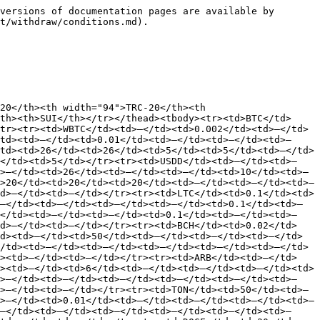
versions of documentation pages are available by 
t/withdraw/conditions.md).

20</th><th width="94">TRC-20</th><th 
th><th>SUI</th></tr></thead><tbody><tr><td>BTC</td>
tr><tr><td>WBTC</td><td>—</td><td>0.002</td><td>—</td>
td><td>—</td><td>0.01</td><td>—</td><td>—</td><td>—
td><td>26</td><td>26</td><td>5</td><td>5</td><td>—</td>
5</td><td>5</td></tr><tr><td>USDD</td><td>—</td><td>—
>—</td><td>26</td><td>—</td><td>—</td><td>10</td><td>—
>20</td><td>20</td><td>20</td><td>—</td><td>—</td><td>—
d>—</td><td>—</td></tr><tr><td>LTC</td><td>0.1</td><td>
—</td><td>—</td><td>—</td><td>—</td><td>0.1</td><td>—
—</td><td>—</td><td>—</td><td>0.1</td><td>—</td><td>—
td>—</td><td>—</td></tr><tr><td>BCH</td><td>0.02</td>
d><td>—</td><td>50</td><td>—</td><td>—</td><td>—</td>
/td><td>—</td><td>—</td><td>—</td><td>—</td><td>—</td>
d><td>—</td><td>—</td></tr><tr><td>ARB</td><td>—</td>
><td>—</td><td>6</td><td>—</td><td>—</td><td>—</td><td>
d>—</td><td>—</td><td>—</td><td>—</td><td>—</td><td>—
>—</td><td>—</td></tr><tr><td>TON</td><td>50</td><td>—
>—</td><td>0.01</td><td>—</td><td>—</td><td>—</td><td>—
—</td><td>—</td><td>—</td><td>—</td><td>—</td><td>—