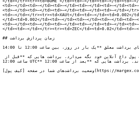
</td></tr><tr><td>BOME </td><td>—</td><td>—</td><td>—</
<td>—</td><td>—</td><td>—</td><td>—</td><td>—</td><td>—
<td>—</td><td>—</td><td>—</td><td>—</td><td>—</td></tr>
<td>—</td></tr><tr><td>XAUt</td><td>—</td><td>0.002</td
</td><td>0.002</td><td>—</td><td>—</td><td>—</td><td>—<
<td>—</td><td>—</td><td>—</td><td>—</td><td>—</td><td>—
</td><td>—</td></tr><tr><td>ZEC</td><td>0.02</td><td>—<
## زمان پردازش برداشت

همه درخواست‌های برداشت معلق **یک بار در روز، بین ساعت 12:00 تا 14:00 UTC** پردازش می‌شوند.

ه دلایل امنیتی، مارجکس اکثریت وجوه را روی یک کیف پول سرد ذخیره می‌کند در حالی که مقدار محدودی از وجوه را در کیف پول داغ آنلاین خود نگه می‌دارد. برداشت هایی که **قبل از 
ساعت 12:00 UTC** انجام می شود، در همان روز پردازش می شوند. برداشت هایی که **بعد از ساعت 12:00 UTC** انجام می شود، روز بعد پردازش می شوند.
