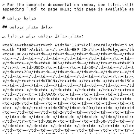
> For the complete documentation index, see [llms.txt](
appending `.md` to page URLs; this page is available as
# شرایط برداشت

## حداقل مقدار برداشت

مقدار حداقل برداشت برای هر دارایی:

<table><thead><tr><th width="128">Collateral</th><th wi
width="103">Arbitrum</th><th>BEP-20</th><th>Polygon</th
<td>0.002</td><td>—</td><td>—</td><td>—</td><td>—</td><
<td>—</td><td>—</td><td>—</td><td>—</td><td>—</td><td>—
</td><td>—</td><td>0.005</td><td>—</td></tr><tr><td>USD
</tr><tr><td>USDC</td><td>—</td><td>50</td><td>—</td><t
</td><td>20</td><td>—</td><td>—</td><td>—</td><td>—</td
</td><td>—</td><td>—</td><td>—</td><td>—</td></tr><tr><
</td></tr><tr><td>TRON</td><td>—</td><td>—</td><td>150<
—</td><td>—</td><td>—</td><td>—</td><td>—</td><td>—</td
</td><td>—</td><td>—</td><td>—</td><td>—</td></tr><tr><
</td></tr><tr><td>AVAX</td><td>—</td><td>—</td><td>—</t
<td>—</td><td>—</td><td>—</td><td>—</td><td>—</td><td>—
<td>100</td><td>—</td><td>—</td><td>—</td><td>—</td></t
<td>—</td></tr><tr><td>XRP</td><td>20</td><td>—</td><td
<td>—</td><td>—</td><td>2</td><td>—</td><td>—</td><td>—
—</td><td>—</td><td>—</td><td>—</td><td>—</td></tr><tr>
</td></tr><tr><td>USDP</td><td>—</td><td>50</td><td>—</
</td><td>—</td><td>—</td><td>—</td><td>—</td><td>—</td>
</td><td>—</td><td>—</td><td>—</td><td>—</td></tr><tr><