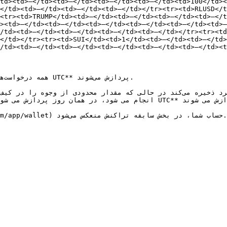
td><td>—</td><td>—</td><td>—</td><td>—</td><td>100</td>
</td><td>—</td><td>—</td><td>—</td></tr><tr><td>RLUSD</t
<tr><td>TRUMP</td><td>—</td><td>—</td><td>—</td><td>—</t
><td>—</td><td>—</td><td>—</td><td>—</td><td>—</td><td>
/td><td>—</td><td>—</td><td>—</td><td>—</td></tr><tr><t
</td></tr><tr><td>SUI</td><td>1</td><td>—</td><td>—</td>
/td><td>—</td><td>—</td><td>—</td><td>—</td><td>—</td><t