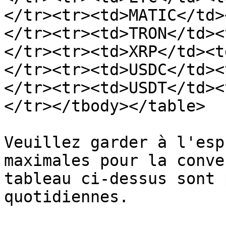
</tr><tr><td>MATIC</td>
</tr><tr><td>TRON</td><
</tr><tr><td>XRP</td><t
</tr><tr><td>USDC</td><
</tr><tr><td>USDT</td><
</tr></tbody></table>

Veuillez garder à l'esp
maximales pour la conve
tableau ci-dessus sont 