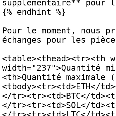
supplémentaire** pour l
{% endhint %}

Pour le moment, nous pr
échanges pour les pièce
<table><thead><tr><th w
width="237">Quantité mi
<th>Quantité maximale (
<tbody><tr><td>ETH</td>
</tr><tr><td>BTC</td><t
</tr><tr><td>SOL</td><t
</tr><tr><td>LTC</td><t