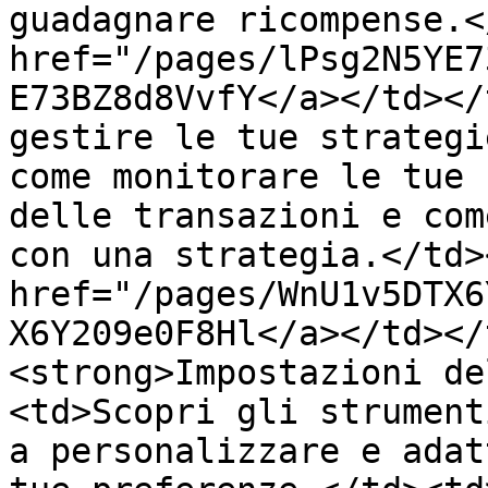
guadagnare ricompense.<
href="/pages/lPsg2N5YE7
E73BZ8d8VvfY</a></td></
gestire le tue strategi
come monitorare le tue 
delle transazioni e com
con una strategia.</td>
href="/pages/WnU1v5DTX6
X6Y209e0F8Hl</a></td></
<strong>Impostazioni de
<td>Scopri gli strument
a personalizzare e adat