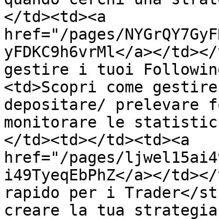
</td><td><a 
href="/pages/NYGrQY7GyF
yFDKC9h6vrMl</a></td></
gestire i tuoi Followin
<td>Scopri come gestire
depositare/ prelevare f
monitorare le statistic
</td><td></td><td><a 
href="/pages/ljwel15ai4
i49TyeqEbPhZ</a></td></
rapido per i Trader</st
creare la tua strategia