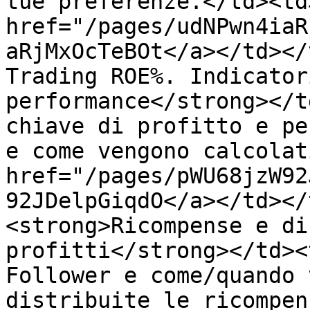
tue preferenze.</td><td
href="/pages/udNPwn4iaR
aRjMxOcTeBOt</a></td></
Trading ROE%. Indicator
performance</strong></t
chiave di profitto e pe
e come vengono calcolat
href="/pages/pWU68jzW92
92JDelpGiqdO</a></td></
<strong>Ricompense e di
profitti</strong></td><
Follower e come/quando 
distribuite le ricompen