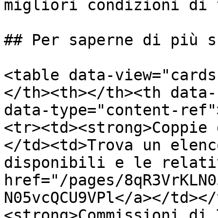
migliori condizioni di 
## Per saperne di più su
<table data-view="cards
</th><th></th><th data-
data-type="content-ref"
<tr><td><strong>Coppie 
</td><td>Trova un elenc
disponibili e le relati
href="/pages/8qR3VrKLN0
N05vcQCU9VPl</a></td></
<strong>Commissioni di 