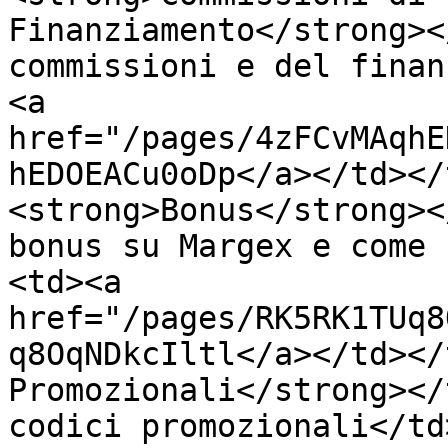
Finanziamento</strong><
commissioni e del finan
<a 
href="/pages/4zFCvMAqhE
hEDOEACu0oDp</a></td></
<strong>Bonus</strong><
bonus su Margex e come 
<td><a 
href="/pages/RK5RK1TUq8
q8OqNDkcIltl</a></td></
Promozionali</strong></
codici promozionali</td