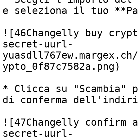
e seleziona il tuo **Pa
![46Changelly buy crypt
secret-uurl-
yuasdll767ew.margex.ch/
ypto_0f87c7582a.png)

* Clicca su "Scambia" p
di conferma dell'indiriz
![47Changelly confirm a
secret-uurl-