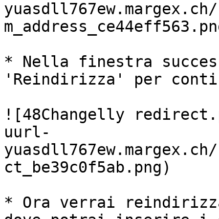
yuasdll767ew.margex.ch/
m_address_ce44eff563.png
* Nella finestra succes
'Reindirizza' per conti
![48Changelly redirect.
uurl-
yuasdll767ew.margex.ch/
ct_be39c0f5ab.png)

* Ora verrai reindirizz