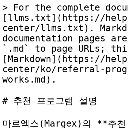
> For the complete docu
[llms.txt](https://help
center/llms.txt). Markd
documentation pages are
`.md` to page URLs; thi
[Markdown](https://help
center/ko/referral-prog
works.md).

# 추천 프로그램 설명

마르엑스(Margex)의 **