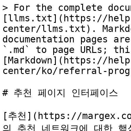
> For the complete docu
[llms.txt](https://help
center/llms.txt). Markd
documentation pages are
`.md` to page URLs; thi
[Markdown](https://help
center/ko/referral-prog
# 추천 페이지 인터페이스

[추천](https://margex.
의 추천 네트워크에 대한 핵