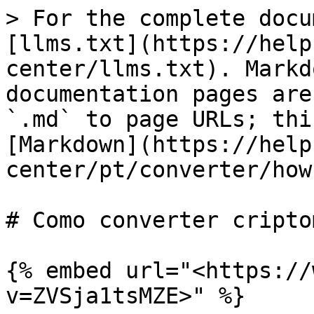
> For the complete docu
[llms.txt](https://help
center/llms.txt). Markd
documentation pages are
`.md` to page URLs; thi
[Markdown](https://help
center/pt/converter/how
# Como converter cripto
{% embed url="<https://
v=ZVSja1tsMZE>" %}
