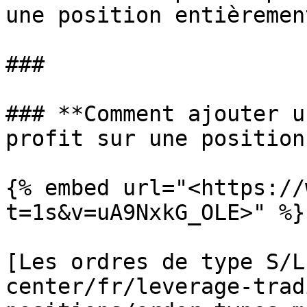
une position entièremen
###

### **Comment ajouter u
profit sur une position
{% embed url="<https://
t=1s&v=uA9NxkG_OLE>" %}

[Les ordres de type S/L
center/fr/leverage-trad