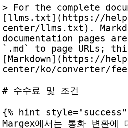
> For the complete docu
[llms.txt](https://help
center/llms.txt). Markd
documentation pages are
`.md` to page URLs; thi
[Markdown](https://help
center/ko/converter/fee
# 수수료 및 조건

{% hint style="success" 
Margex에서는 통화 변환에