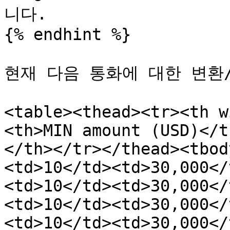
니다.

{% endhint %}

현재 다음 통화에 대한 변환
<table><thead><tr><th w
<th>MIN amount (USD)</t
</th></tr></thead><tbod
<td>10</td><td>30,000</
<td>10</td><td>30,000</
<td>10</td><td>30,000</
<td>10</td><td>30,000</