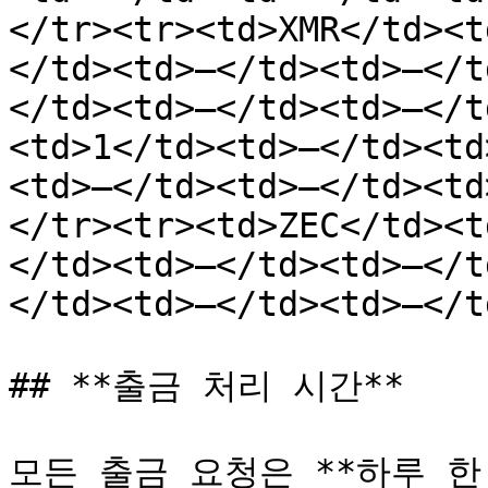
</tr><tr><td>XMR</td><t
</td><td>—</td><td>—</t
</td><td>—</td><td>—</t
<td>1</td><td>—</td><td
<td>—</td><td>—</td><td
</tr><tr><td>ZEC</td><t
</td><td>—</td><td>—</t
</td><td>—</td><td>—</t
## **출금 처리 시간**

모든 출금 요청은 **하루 한 번,