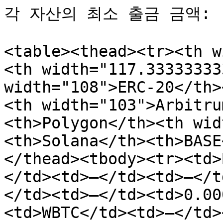
각 자산의 최소 출금 금액:

<table><thead><tr><th w
<th width="117.33333333
width="108">ERC-20</th>
<th width="103">Arbitru
<th>Polygon</th><th wid
<th>Solana</th><th>BASE
</thead><tbody><tr><td>
</td><td>—</td><td>—</t
</td><td>—</td><td>0.00
<td>WBTC</td><td>—</td>