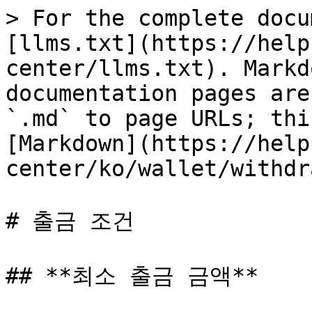
> For the complete docu
[llms.txt](https://help
center/llms.txt). Markd
documentation pages are
`.md` to page URLs; thi
[Markdown](https://help
center/ko/wallet/withdr
# 출금 조건

## **최소 출금 금액**
